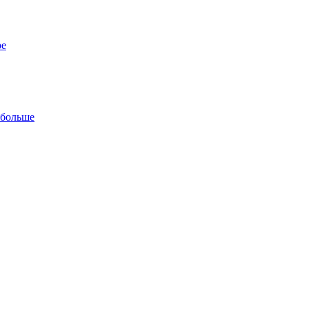
ре
 больше