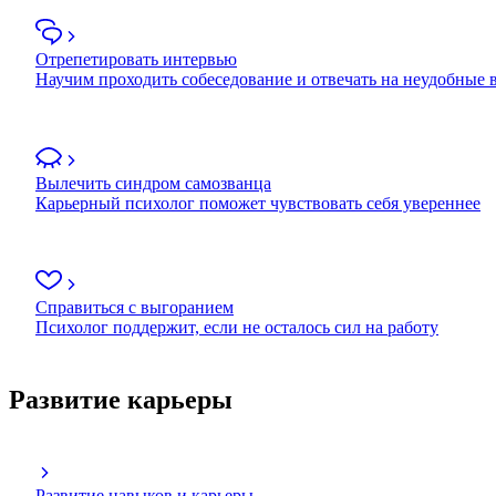
Отрепетировать интервью
Научим проходить собеседование и отвечать на неудобные
Вылечить синдром самозванца
Карьерный психолог поможет чувствовать себя увереннее
Справиться с выгоранием
Психолог поддержит, если не осталось сил на работу
Развитие карьеры
Развитие навыков и карьеры