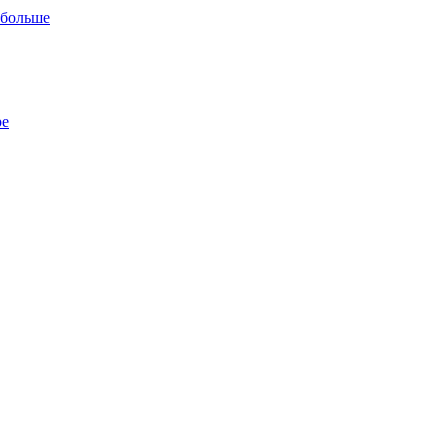
 больше
ре