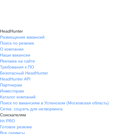
навыки, повышая шансы на успешное
текущем месте работы и о том, кому он будет
Репетиция собеседования на карьерном
трудоустройство.
полезен, с какими запросами работает.
маркетплейсе hh.ru проходит онлайн
Вы точно найдёте того, кто вам нужен!
в формате тренировки с карьерным экспертом,
HeadHunter
который моделирует интервью и дает
Размещение вакансий
Поиск по резюме
обратную связь по вашим ответам.
О компании
Наши вакансии
Реклама на сайте
Требования к ПО
Безопасный HeadHunter
HeadHunter API
Партнерам
Инвесторам
Каталог компаний
Поиск по вакансиям в Успенском (Московская область)
Сетка: соцсеть для нетворкинга
Соискателям
hh PRO
Готовое резюме
Все сервисы