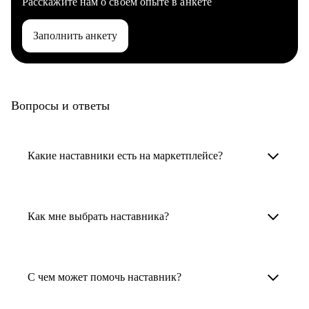
Расскажите нам о своем опыте в анкете
Заполнить анкету
Вопросы и ответы
Какие наставники есть на маркетплейсе?
Карьерные наставники — это HR-
специалисты, карьерные консультанты,
Как мне выбрать наставника?
психологи, резюмерайтеры и менторы.
Умный поиск поможет в три клика выбрать
Менторы работают в ИТ, дизайне, других
наставника для достижения вашей цели.
С чем может помочь наставник?
узкоспециализированных сферах. Они
помогут прокачать навыки, построить