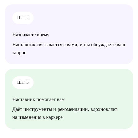
Кому могу помочь:
• продюсеры, менеджеры проектов, аккаунт-менеджеры
• творческие единицы: графические дизайнеры, моушен-
Шаг 2
дизайнеры, иллюстраторы, режиссеры, операторы, креаторы,
копирайтеры и т.д.
• предприниматели в креативных индустриях
Назначаете время
Наставник связывается с вами, и вы обсуждаете ваш
запрос
Шаг 3
Наставник помогает вам
Даёт инструменты и рекомендации, вдохновляет
на изменения в карьере