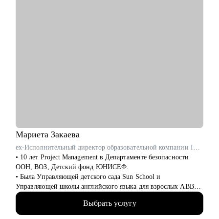
• Составить или улучшить резюме, чтобы оно работало на вас.
• Подготовиться к собеседованиям: уверенно презентовать
опыт и результаты.
• Научиться успешно вести переговоры о повышении
зарплаты и грейда.
• Изучить рынок труда в IT, его особенности и тренды.
Кому могу помочь:
• IT-специалистам от Junior до Lead уровня:
- разработка, аналитика, тестирование
- Product & Project management
- UX/UI, Data-направления (BI, DA, DS, DE, ML)
- техническая поддержка, DevOps и др.
- C-level: CPO, CTO, CDO, CDS, CDTO и др.
Мариета
Закаева
• HR и рекрутерам всех направлений
ex-Исполнительный директор образовательной компании ITEC
• Руководителям высшего и среднего звена
• 10 лет Project Management в Департаменте безопасности
ООН, ВОЗ, Детский фонд ЮНИСЕФ.
• Была Управляющей детского сада Sun School и
Управляющей школы английского языка для взрослых ABBA
Centre.
Выбрать услугу
• Закончила школу в Вашингтоне, США, высшее
лингвистическое образование в ЧГУ, РФ.