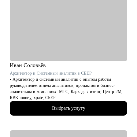
Иван
Соловьёв
Архитектор и Системный аналитик в СБЕР
• Архитектор и системный аналитик с опытом работы
руководителем отдела аналитиков, продактом и бизнес-
аналитиком в компаниях: МТС, Каркаде Лизинг, Центр 2М,
RBK money, xpate, СБЕР
• Мне приходилось играть как на стороне бизнес заказчика,
Выбрать услугу
так и на стороне ИТ разработки
• Сделал ИТ-проекты в разных сферах: банковские услуги,
FinTech-стартапы, информационная безопасность, управление
персоналом, обслуживание оборудования, логистика и склад.
• Спроектировал несколько систем с нуля (платежные