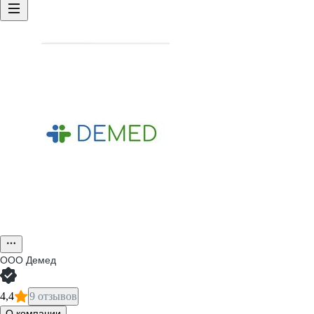
ООО
Демед
4,4
9 отзывов
О компании