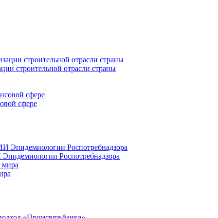
ации строительной отрасли страны
совой сфере
 Эпидемиологии Роспотребнадзора
ира