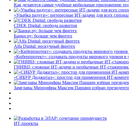
Как делаются самые удобные мобильные приложения: по
«Улыбка радуги»: интересные ИТ-задачи для всех специа
CDEK Digital: свобода развития
Банки.ру: больше чем финтех
Alfa Digital: нескучный финтех
«Киберпротект»: создавать продукты мирового уровня в
ГНИВЦ: сложные ИТ‑задачи и необычные ИТ‑стажировк
«СИБУР Диджитал»: простор для применения ИТ-компе
Замглавы Минцифры Максим Паршин избран президенто
ИТ-проекты