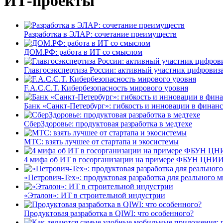
ИТ-проекты
Разработка в ЭЛАР: сочетание преимуществ
ДОМ.РФ: работа в ИТ со смыслом
Главгосэкспертиза России: активный участник цифровиз
F.A.C.C.T. Кибербезопасность мирового уровня
Банк «Санкт-Петербург»: гибкость и инновации в финан
СберЗдоровье: продуктовая разработка в медтехе
МТС: взять лучшее от стартапа и экосистемы
4 мифа об ИТ в госорганизации на примере ФБУН ЦНИИ
«Петрович-Тех»: продуктовая разработка для реального м
«Эталон»: ИТ в строительной индустрии
Продуктовая разработка в QIWI: что особенного?