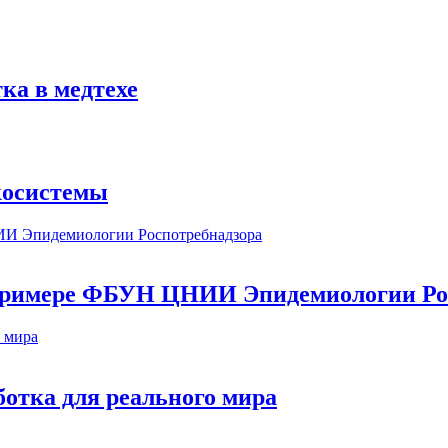
ка в медтехе
косистемы
а примере ФБУН ЦНИИ Эпидемиологии Ро
ботка для реального мира