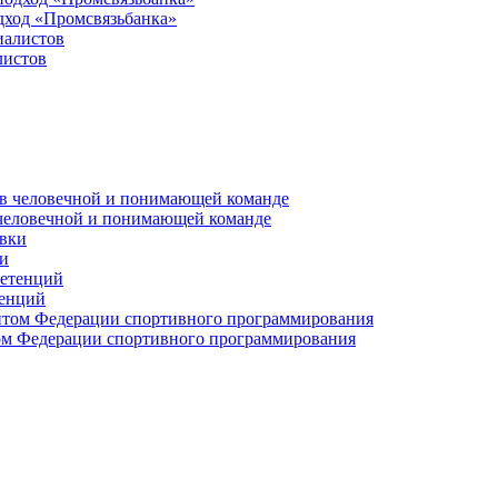
дход «Промсвязьбанка»
листов
 человечной и понимающей команде
и
тенций
м Федерации спортивного программирования