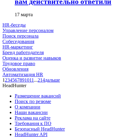
вам действительно ответили
17 марта
HR-беседы
Управление персоналом
Поиск персонала
Собеседования
HR-маркетинг
Бренд работодателя
Оценка и развитие навыков
Трудовое право
Обновления
Автоматизация HR
1
2
3
4
5
6
7
8
9
10
11
...
214
дальше
HeadHunter
Размещение вакансий
Поиск по резюме
О компании
Наши вакансии
Реклама на сайте
Требования к ПО
Безопасный HeadHunter
HeadHunter API