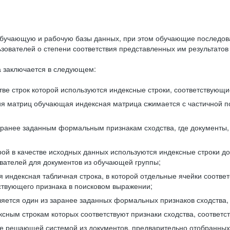
бучающую и рабочую базы данных, при этом обучающие последов
ователей о степени соответствия представленных им результатов 
 заключается в следующем:
ве строк которой используются индексные строки, соответствующ
ия матриц обучающая индексная матрица сжимается с частичной п
аранее заданным формальным признакам сходства, где документы,
ой в качестве исходных данных используются индексные строки д
ователей для документов из обучающей группы;
индексная табличная строка, в которой отдельные ячейки соответ
тствующего признака в поисковом выражении;
ляется один из заранее заданных формальных признаков сходства
ксным строкам которых соответствуют признаки сходства, соотве
е решающей системой из документов, предварительно отобранных 