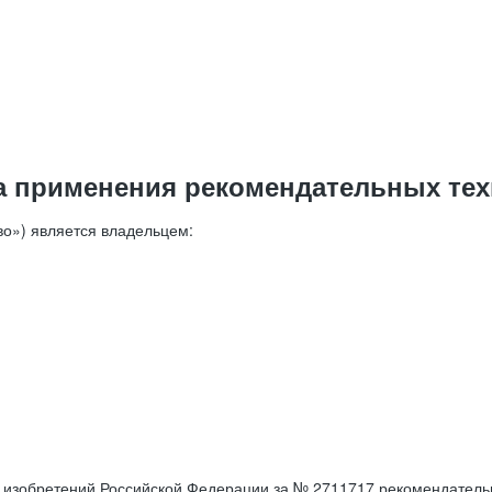
а применения рекомендательных тех
о») является владельцем:
е изобретений Российской Федерации за № 2711717 рекомендатель