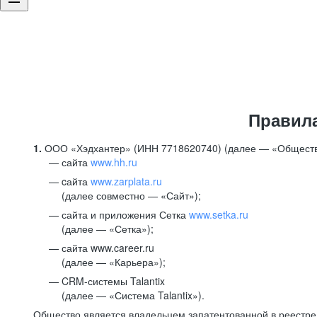
Правил
1.
ООО «Хэдхантер» (ИНН 7718620740) (далее — «Обществ
сайта
www.hh.ru
cайта
www.zarplata.ru
(далее совместно — «Сайт»);
сайта и приложения Сетка
www.setka.ru
(далее — «Сетка»);
сайта www.career.ru
(далее — «Карьера»);
CRM-системы Talantix
(далее — «Система Talantix»).
Общество является владельцем запатентованной в реестр