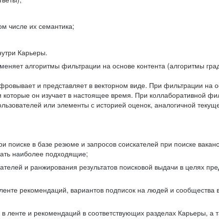
ом числе их семантика;
нутри Карьеры.
еняет алгоритмы фильтрации на основе контента (алгоритмы град
фровывает и представляет в векторном виде. При фильтрации на о
ли которые он изучает в настоящее время. При коллаборативной ф
льзователей или элементы с историей оценок, аналогичной текущ
и поиске в базе резюме и запросов соискателей при поиске вакан
рать наиболее подходящие;
одателей и ранжирования результатов поисковой выдачи в целях п
 ленте рекомендаций, вариантов подписок на людей и сообщества 
 в ленте и рекомендаций в соответствующих разделах Карьеры, а