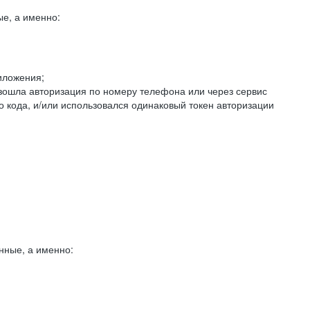
е, а именно:
иложения;
изошла авторизация по номеру телефона или через сервис
о кода, и/или использовался одинаковый токен авторизации
нные, а именно: