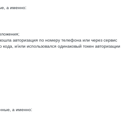
е, а именно:
иложения;
изошла авторизация по номеру телефона или через сервис
о кода, и/или использовался одинаковый токен авторизации
нные, а именно: