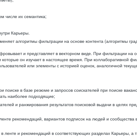
ом числе их семантика;
нутри Карьеры.
еняет алгоритмы фильтрации на основе контента (алгоритмы град
фровывает и представляет в векторном виде. При фильтрации на о
ли которые он изучает в настоящее время. При коллаборативной ф
льзователей или элементы с историей оценок, аналогичной текущ
и поиске в базе резюме и запросов соискателей при поиске вакан
рать наиболее подходящие;
одателей и ранжирования результатов поисковой выдачи в целях п
 ленте рекомендаций, вариантов подписок на людей и сообщества 
 в ленте и рекомендаций в соответствующих разделах Карьеры, а