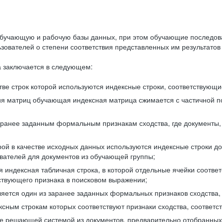
бучающую и рабочую базы данных, при этом обучающие последов
ователей о степени соответствия представленных им результатов 
 заключается в следующем:
ве строк которой используются индексные строки, соответствующ
ия матриц обучающая индексная матрица сжимается с частичной п
аранее заданным формальным признакам сходства, где документы,
ой в качестве исходных данных используются индексные строки д
ователей для документов из обучающей группы;
индексная табличная строка, в которой отдельные ячейки соответ
тствующего признака в поисковом выражении;
ляется один из заранее заданных формальных признаков сходства
ксным строкам которых соответствуют признаки сходства, соотве
е решающей системой из документов, предварительно отобранных 