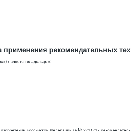
а применения рекомендательных тех
о») является владельцем:
е изобретений Российской Федерации за № 2711717 рекомендатель