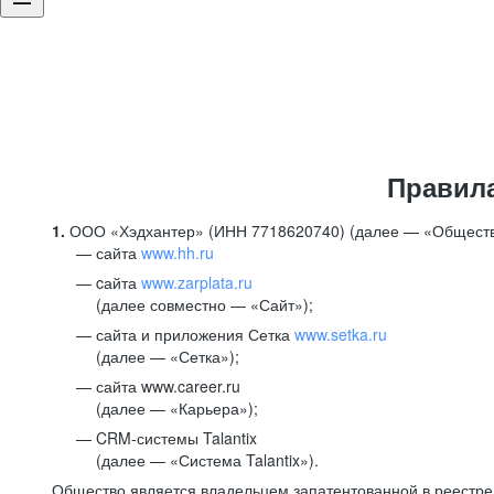
Правил
1.
ООО «Хэдхантер» (ИНН 7718620740) (далее — «Обществ
сайта
www.hh.ru
cайта
www.zarplata.ru
(далее совместно — «Сайт»);
сайта и приложения Сетка
www.setka.ru
(далее — «Сетка»);
сайта www.career.ru
(далее — «Карьера»);
CRM-системы Talantix
(далее — «Система Talantix»).
Общество является владельцем запатентованной в реестр