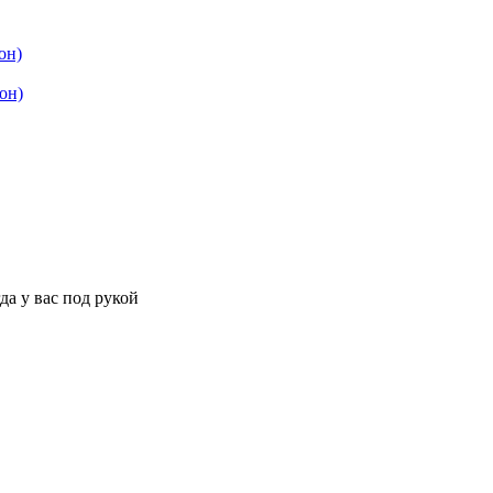
он)
он)
да у вас под рукой